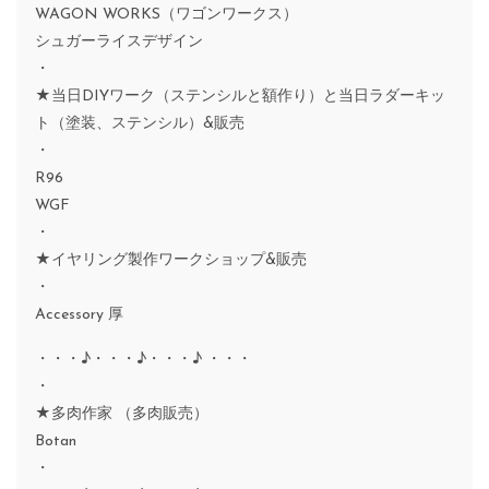
WAGON WORKS（ワゴンワークス）
シュガーライスデザイン
・
★当日DIYワーク（ステンシルと額作り）と当日ラダーキッ
ト（塗装、ステンシル）&販売
・
R96
WGF
・
★イヤリング製作ワークショップ&販売
・
Accessory 厚
・・・♪・・・♪・・・♪ ・・・
・
★多肉作家 （多肉販売）
Botan
・