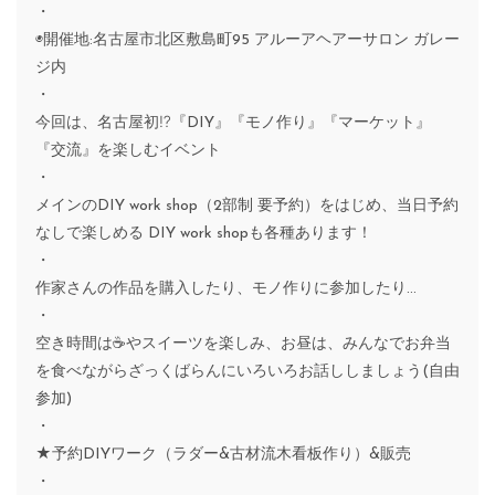
・
◉開催地:名古屋市北区敷島町95 アルーアヘアーサロン ガレー
ジ内
・
今回は、名古屋初⁉︎『DIY』『モノ作り』『マーケット』
『交流』を楽しむイベント
・
メインのDIY work shop（2部制 要予約）をはじめ、当日予約
なしで楽しめる DIY work shopも各種あります！
・
作家さんの作品を購入したり、モノ作りに参加したり…
・
空き時間は☕やスイーツを楽しみ、お昼は、みんなでお弁当
を食べながらざっくばらんにいろいろお話ししましょう(自由
参加)
・
★予約DIYワーク（ラダー&古材流木看板作り）&販売
・