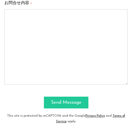
お問合せ内容
※
This site is protected by reCAPTCHA and the Google
Privacy Policy
and
Terms of
Service
apply.