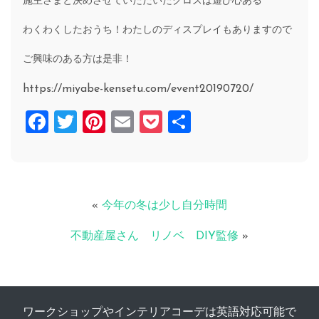
施主さまと決めさせていただいたクロスは遊び心ある
わくわくしたおうち！わたしのディスプレイもありますので
ご興味のある方は是非！
https://miyabe-kensetu.com/event20190720/
Facebook
Twitter
Pinterest
Email
Pocket
共
有
«
今年の冬は少し自分時間
不動産屋さん リノベ DIY監修
»
ワークショップやインテリアコーデは英語対応可能で