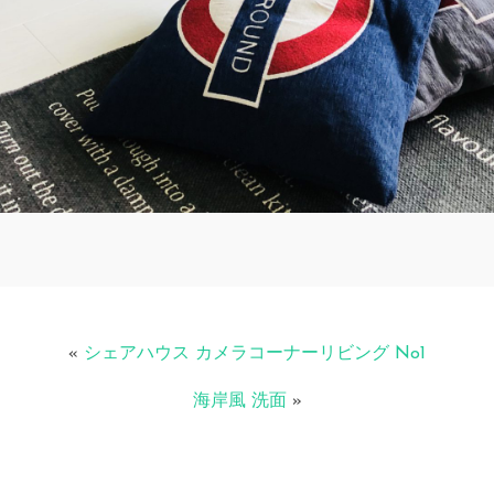
«
シェアハウス カメラコーナーリビング No1
海岸風 洗面
»