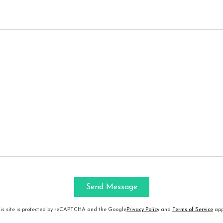
is site is protected by reCAPTCHA and the Google
Privacy Policy
and
Terms of Service
app